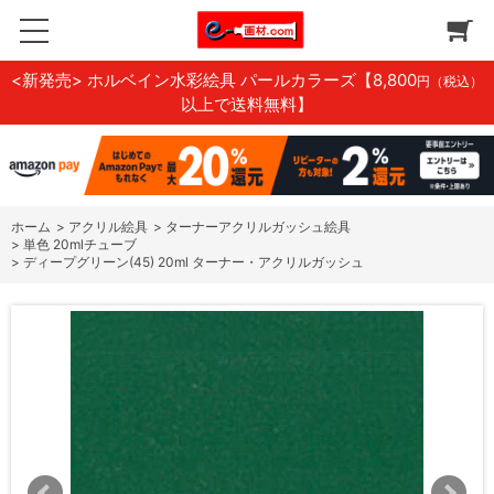
<新発売> ホルベイン水彩絵具 パールカラーズ
【8,800
円（税込）
以上で送料無料】
ホーム
>
アクリル絵具
>
ターナーアクリルガッシュ絵具
>
単色 20mlチューブ
>
ディープグリーン(45) 20ml ターナー・アクリルガッシュ