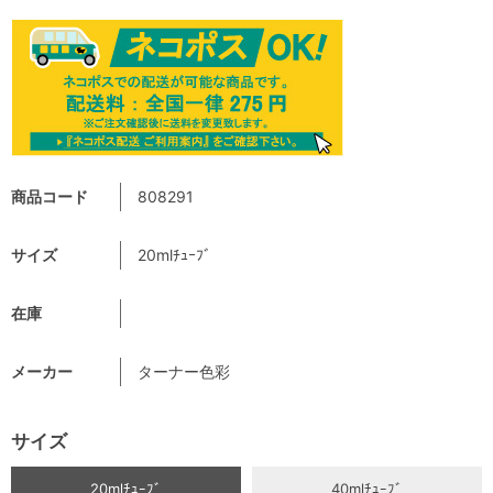
商品コード
808291
サイズ
20mlﾁｭｰﾌﾞ
在庫
メーカー
ターナー色彩
サイズ
20mlﾁｭｰﾌﾞ
40mlﾁｭｰﾌﾞ