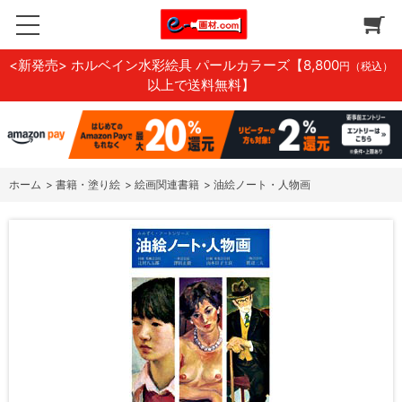
<新発売> ホルベイン水彩絵具 パールカラーズ
【8,800
円（税込）
以上で送料無料】
ホーム
>
書籍・塗り絵
>
絵画関連書籍
>
油絵ノート・人物画