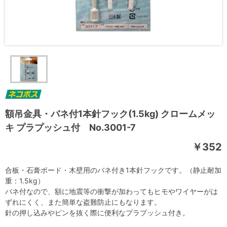
額吊金具・バネ付1本針フック(1.5kg) クロームメッ
キ プラプッシュ付 No.3001-7
￥352
合板・石膏ボード・木壁用のバネ付き1本針フックです。（静止耐加
重：1.5kg）
バネ付なので、額に地震等の衝撃が加わってもヒモやワイヤーがは
ずれにくく、また簡単な盗難防止にもなります。
針の押し込みやピンを抜く際に便利なプラプッシュ付き。