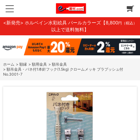
<新発売> ホルベイン水彩絵具 パールカラーズ
【8,800
円（税込）
以上で送料無料】
ホーム
>
額縁
>
額用金具
>
額吊金具
>
額吊金具・バネ付1本針フック(1.5kg) クロームメッキ プラプッシュ付
No.3001-7