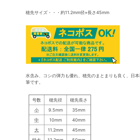
穂先サイズ・・・約11.2mm径×長さ45mm
水含み、コシの弾力も優れ、穂先のまとまりも良く、日本
筆です。
号数
穂先径
穂先長さ
小
9.5mm
35mm
中
10mm
40mm
大
11.2mm
45mm
特大
12.2mm
50mm