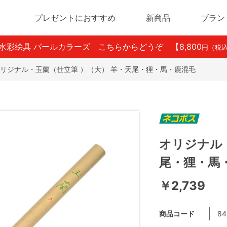
プレゼントにおすすめ
新商品
ブラン
ン水彩絵具 パールカラーズ こちらからどうぞ
【8,800
円（税
リジナル・玉蘭（仕立筆 ）（大） 羊・天尾・狸・馬・鹿混毛
オリジナル
尾・狸・馬
￥2,739
商品コード
84