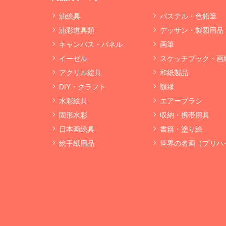
油絵具
パステル・色鉛筆
油彩道具類
デッサン・製図用品
キャンバス・パネル
画筆
イーゼル
スケッチブック・画
アクリル絵具
和紙製品
DIY・クラフト
額縁
水彩絵具
エアーブラシ
固形水彩
収納・携帯用具
日本画絵具
書籍・塗り絵
絵手紙用品
世界の名画（プリハ