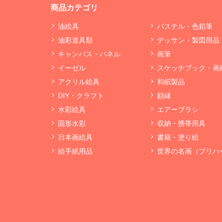
商品カテゴリ
油絵具
パステル・色鉛筆
油彩道具類
デッサン・製図用品
キャンバス・パネル
画筆
イーゼル
スケッチブック・画
アクリル絵具
和紙製品
DIY・クラフト
額縁
水彩絵具
エアーブラシ
固形水彩
収納・携帯用具
日本画絵具
書籍・塗り絵
絵手紙用品
世界の名画（プリハ