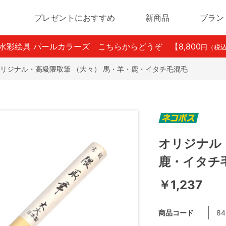
プレゼントにおすすめ
新商品
ブラン
ン水彩絵具 パールカラーズ こちらからどうぞ
【8,800
円（税
リジナル・高級隈取筆 （大々） 馬・羊・鹿・イタチ毛混毛
オリジナル
鹿・イタチ
￥1,237
商品コード
84