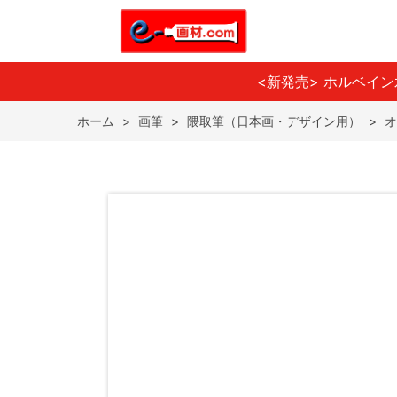
<新発売> ホルベイ
ホーム
>
画筆
>
隈取筆（日本画・デザイン用）
>
オ