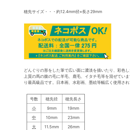
穂先サイズ・・・約12.4mm径×長さ29mm
どんぐりの形をした筆で広い面に濃淡を描いたり、彩色し
上質の馬の腹の毛に羊毛、鹿毛、イタチ毛等を混ぜていま
り最高級品です。日本画、水彩画、墨絵等幅広く使用され
号数
穂先径
穂先長さ
小
9mm
19mm
中
10mm
23mm
大
11.5mm
26mm