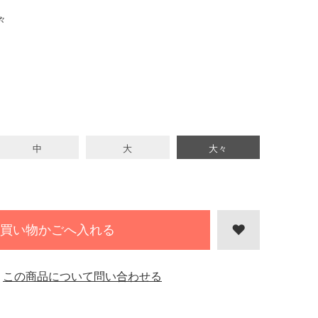
々
中
大
大々
買い物かごへ入れる
この商品について問い合わせる