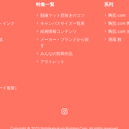
特集一覧
系列
額縁マット窓抜きのコツ
陶芸.com
・インク
キャンバスサイズ一覧表
陶芸.com
絵画情報コンテンツ
陶芸.com
紙
メーカー・ブランドから探
酒蔵 鞍
す
みんなの投稿作品
アウトレット
ード複製）
Instagram
Copyright © 2005 Nishiikebukuro Building Corp. All rights reserved.