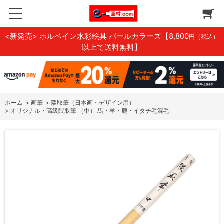
<新発売> ホルベイン水彩絵具 パールカラーズ
【8,800
円（税込）
以上で送料無料】
ホーム
>
画筆
>
隈取筆（日本画・デザイン用）
>
オリジナル・高級隈取筆 （中） 馬・羊・鹿・イタチ毛混毛