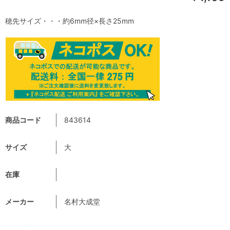
穂先サイズ・・・約6mm径×長さ25mm
商品コード
843614
サイズ
大
在庫
メーカー
名村大成堂