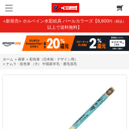
<新発売> ホルベイン水彩絵具 パールカラーズ
【8,800
円（税込）
以上で送料無料】
ホーム
>
画筆
>
彩色筆（日本画・デザイン用）
>
ナムラ・彩色筆 （大） 中国産羊毛・鹿毛混毛