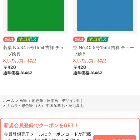
若葉 No.34 5号15ml 吉祥 チュ
空 No.40 5号15ml 吉祥 チュー
ーブ絵具
ブ絵具
8月のお買い得品
8月のお買い得品
￥420
￥420
通常価格
￥467
通常価格
￥467
ホーム
>
画筆
>
彩色筆（日本画・デザイン用）
>
ナムラ・彩色筆 （大） 中国産羊毛・鹿毛混毛
新規会員登録でクーポンをGET！
会員登録完了メールにクーポンコードが記載