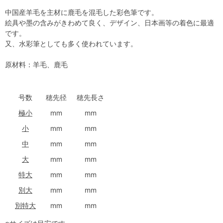
中国産羊毛を主材に鹿毛を混毛した彩色筆です。
絵具や墨の含みがきわめて良く、デザイン、日本画等の着色に最適
です。
又、水彩筆としても多く使われています。
原材料：羊毛、鹿毛
号数
穂先径
穂先長さ
極小
mm
mm
小
mm
mm
中
mm
mm
大
mm
mm
特大
mm
mm
別大
mm
mm
別特大
mm
mm