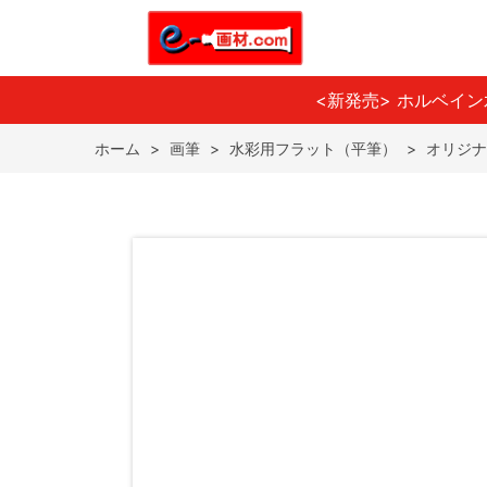
<新発売> ホルベイ
ホーム
>
画筆
>
水彩用フラット（平筆）
>
オリジナ