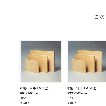
こ
木製パネル F0 寸法
木製パネル F4 寸法
180×140mm
333×242mm
（F0）
（F4）
￥607
￥897