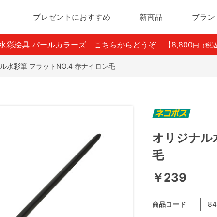
プレゼントにおすすめ
新商品
ブラン
ン水彩絵具 パールカラーズ こちらからどうぞ
【8,800
円（税
ル水彩筆 フラットNO.4 赤ナイロン毛
オリジナル水
毛
￥239
商品コード
84