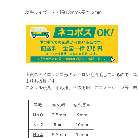
穂先サイズ・・・幅6.3mm×長さ12mm
上質のナイロンに星形のナイロン毛混毛しているので、絵
まりも抜群です。
アクリル絵具、水彩用、不透明用、アニメーション等、幅
号数
穂先幅
穂先長さ
No.0
3.5mm
9mm
No.2
5mm
10mm
No.4
6.3mm
12mm