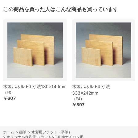
この商品を買った人はこんな商品も買っています
木製パネル F0 寸法180×140mm
木製パネル F4 寸法
（F0）
333×242mm
￥607
（F4）
￥897
ホーム
>
画筆
>
水彩用フラット（平筆）
>
オリジナル水彩筆 フラットNO.0 赤ナイロン毛