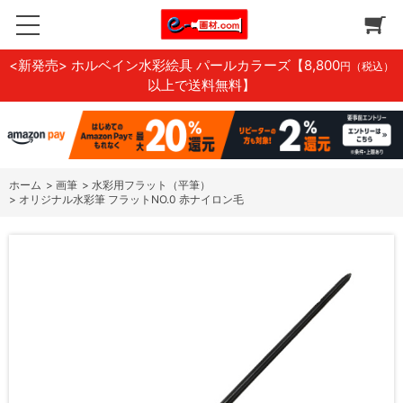
<新発売> ホルベイン水彩絵具 パールカラーズ
【8,800
円（税込）
以上で送料無料】
ホーム
>
画筆
>
水彩用フラット（平筆）
>
オリジナル水彩筆 フラットNO.0 赤ナイロン毛