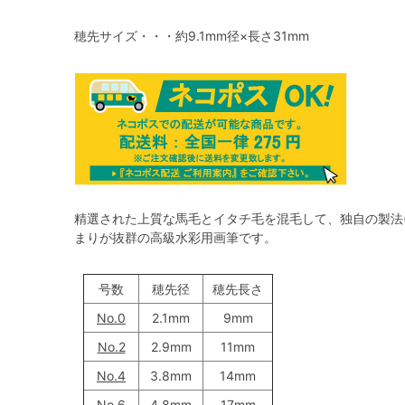
穂先サイズ・・・約9.1mm径×長さ31mm
精選された上質な馬毛とイタチ毛を混毛して、独自の製法
まりが抜群の高級水彩用画筆です。
号数
穂先径
穂先長さ
No.0
2.1mm
9mm
No.2
2.9mm
11mm
No.4
3.8mm
14mm
No.6
4.8mm
17mm