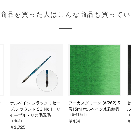
の商品を買った人はこんな商品も買ってい
ー
ホルベイン ブラックリセー
フーカスグリーン (W262) 5
セ
.8
ブル ラウンド SQ No.1 リ
号15ml ホルベイン水彩絵具
ル
（5号15ml）
（
セーブル・リス毛混毛
（No.1）
￥434
￥
￥2,725