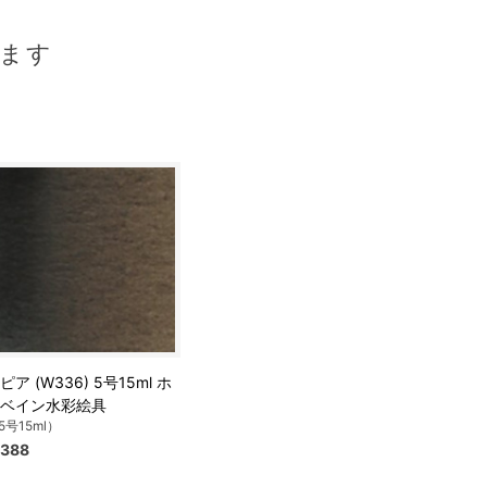
ます
ピア (W336) 5号15ml ホ
ベイン水彩絵具
5号15ml）
388