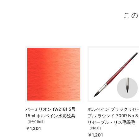
こ
バーミリオン (W218) 5号
ホルベイン ブラックリセ
15ml ホルベイン水彩絵具
ブル ラウンド 700R No
（5号15ml）
リセーブル・リス毛混毛
￥1,201
（No.8）
￥1,201