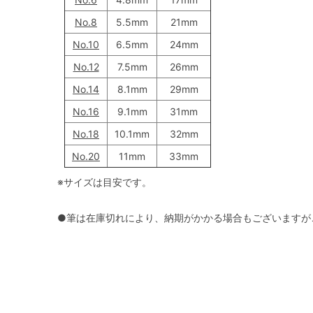
No.8
5.5mm
21mm
No.10
6.5mm
24mm
No.12
7.5mm
26mm
No.14
8.1mm
29mm
No.16
9.1mm
31mm
No.18
10.1mm
32mm
No.20
11mm
33mm
※サイズは目安です。
●筆は在庫切れにより、納期がかかる場合もございますが