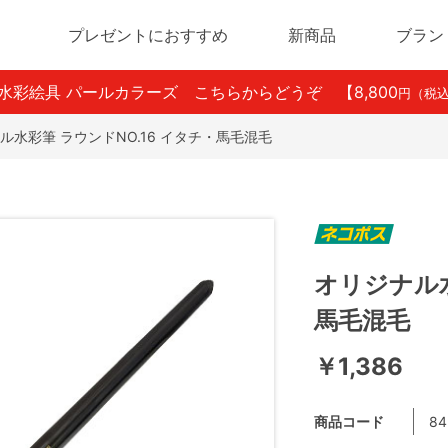
プレゼントにおすすめ
新商品
ブラン
ン水彩絵具 パールカラーズ こちらからどうぞ
【8,800
円（税
ル水彩筆 ラウンドNO.16 イタチ・馬毛混毛
オリジナル水
馬毛混毛
￥1,386
商品コード
84