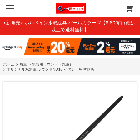
<新発売> ホルベイン水彩絵具 パールカラーズ
【8,800
円（税込）
以上で送料無料】
ホーム
>
画筆
>
水彩用ラウンド（丸筆）
>
オリジナル水彩筆 ラウンドNO.10 イタチ・馬毛混毛