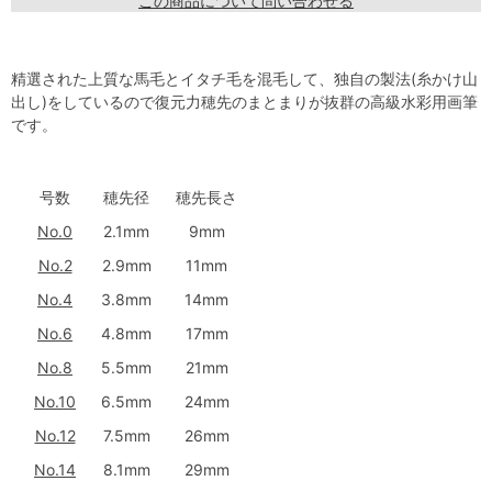
この商品について問い合わせる
精選された上質な馬毛とイタチ毛を混毛して、独自の製法(糸かけ山
出し)をしているので復元力穂先のまとまりが抜群の高級水彩用画筆
です。
号数
穂先径
穂先長さ
No.0
2.1mm
9mm
No.2
2.9mm
11mm
No.4
3.8mm
14mm
No.6
4.8mm
17mm
No.8
5.5mm
21mm
No.10
6.5mm
24mm
No.12
7.5mm
26mm
No.14
8.1mm
29mm