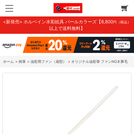
<新発売> ホルベイン水彩絵具 パールカラーズ
【8,800
円（税込）
以上で送料無料】
ホーム
>
画筆
>
油彩用ファン（扇型）
>
オリジナル油彩筆 ファンNO.8 豚毛