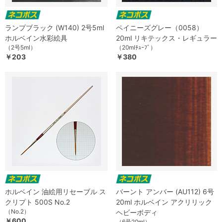
ランプブラック (W140) 2号5ml
ペイニーズグレー（0058）
ホルベイン水彩絵具
20ml リキテックス・レギュラー
（2号5ml）
（20mlﾁｭｰﾌﾞ）
￥203
￥380
ホルベイン 油絵用リセーブル ス
バーント アンバー (AU112) 6号
クリプト 500S No.2
20ml ホルベイン アクリリック
（No.2）
ヘビーボディ
￥600
（6号20ml）