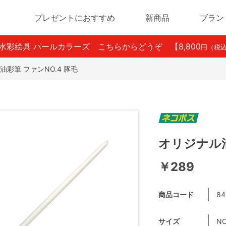
プレゼントにおすすめ
新商品
ブラン
ン水彩絵具 パールカラーズ こちらからどうぞ
【8,800
円（税
油彩筆 ファンNO.4 豚毛
オリジナル油
￥289
商品コード
84
サイズ
NO