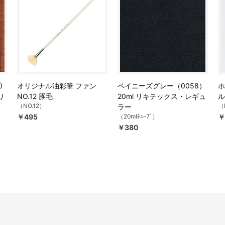
)
オリジナル油彩筆 ファン
ペイニーズグレー（0058）
ホ
リ
NO.12 豚毛
20ml リキテックス・レギュ
ル
（NO.12）
（
ラー
￥495
（20mlﾁｭｰﾌﾞ）
￥
￥380