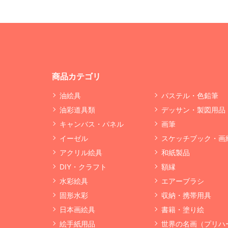
商品カテゴリ
油絵具
パステル・色鉛筆
油彩道具類
デッサン・製図用品
キャンバス・パネル
画筆
イーゼル
スケッチブック・画
アクリル絵具
和紙製品
DIY・クラフト
額縁
水彩絵具
エアーブラシ
固形水彩
収納・携帯用具
日本画絵具
書籍・塗り絵
絵手紙用品
世界の名画（プリハ