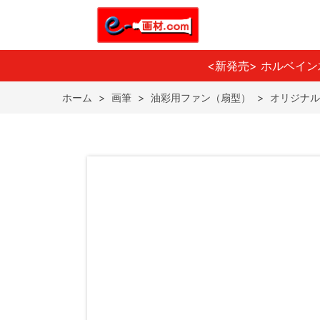
<新発売> ホルベイ
ホーム
>
画筆
>
油彩用ファン（扇型）
>
オリジナル