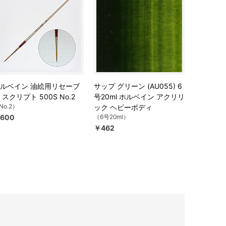
ルベイン 油絵用リセーブ
サップ グリーン (AU055) 6
 スクリプト 500S No.2
号20ml ホルベイン アクリリ
No.2）
ック ヘビーボディ
600
（6号20ml）
￥462