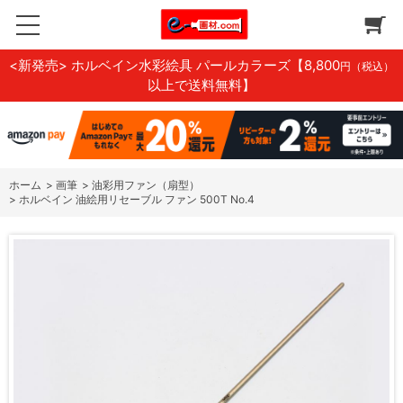
<新発売> ホルベイン水彩絵具 パールカラーズ
【8,800
円（税込）
以上で送料無料】
ホーム
>
画筆
>
油彩用ファン（扇型）
>
ホルベイン 油絵用リセーブル ファン 500T No.4