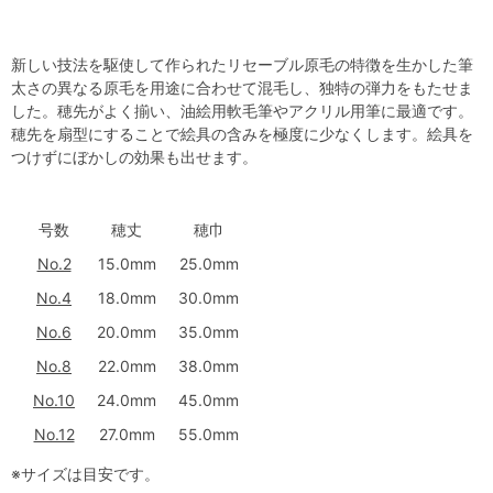
新しい技法を駆使して作られたリセーブル原毛の特徴を生かした筆
太さの異なる原毛を用途に合わせて混毛し、独特の弾力をもたせま
した。穂先がよく揃い、油絵用軟毛筆やアクリル用筆に最適です。
穂先を扇型にすることで絵具の含みを極度に少なくします。絵具を
つけずにぼかしの効果も出せます。
号数
穂丈
穂巾
No.2
15.0mm
25.0mm
No.4
18.0mm
30.0mm
No.6
20.0mm
35.0mm
No.8
22.0mm
38.0mm
No.10
24.0mm
45.0mm
No.12
27.0mm
55.0mm
※サイズは目安です。