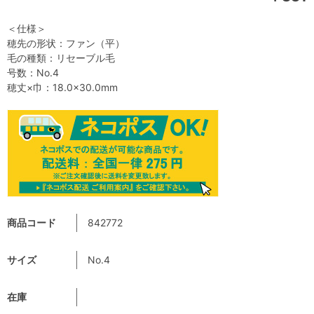
＜仕様＞
穂先の形状：ファン（平）
毛の種類：リセーブル毛
号数：No.4
穂丈×巾：18.0×30.0mm
商品コード
842772
サイズ
No.4
在庫