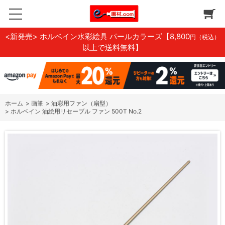
<新発売> ホルベイン水彩絵具 パールカラーズ
【8,800
円（税込）
以上で送料無料】
ホーム
>
画筆
>
油彩用ファン（扇型）
>
ホルベイン 油絵用リセーブル ファン 500T No.2