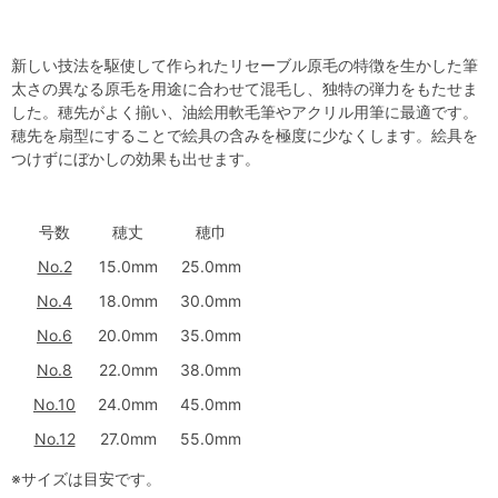
新しい技法を駆使して作られたリセーブル原毛の特徴を生かした筆
太さの異なる原毛を用途に合わせて混毛し、独特の弾力をもたせま
した。穂先がよく揃い、油絵用軟毛筆やアクリル用筆に最適です。
穂先を扇型にすることで絵具の含みを極度に少なくします。絵具を
つけずにぼかしの効果も出せます。
号数
穂丈
穂巾
No.2
15.0mm
25.0mm
No.4
18.0mm
30.0mm
No.6
20.0mm
35.0mm
No.8
22.0mm
38.0mm
No.10
24.0mm
45.0mm
No.12
27.0mm
55.0mm
※サイズは目安です。