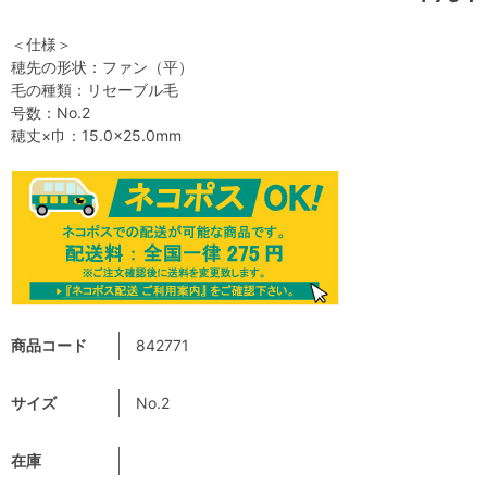
＜仕様＞
穂先の形状：ファン（平）
毛の種類：リセーブル毛
号数：No.2
穂丈×巾：15.0×25.0mm
商品コード
842771
サイズ
No.2
在庫