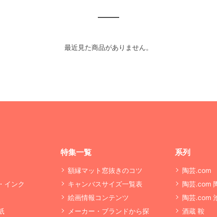
最近見た商品がありません。
特集一覧
系列
額縁マット窓抜きのコツ
陶芸.com
・インク
キャンバスサイズ一覧表
陶芸.com
絵画情報コンテンツ
陶芸.com
紙
メーカー・ブランドから探
酒蔵 鞍