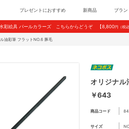
プレゼントにおすすめ
新商品
ブラン
ン水彩絵具 パールカラーズ こちらからどうぞ
【8,800
円（税
ル油彩筆 フラットNO.6 豚毛
オリジナル油
￥643
商品コード
84
サイズ
NO