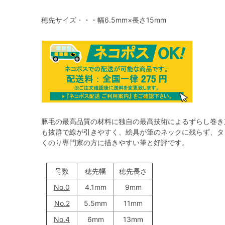
穂先サイズ・・・幅6.5mm×長さ15mm
豚毛の最高品質の材料に独自の最高技術によるずらし巻き
も抜群で線が引きやすく、絵具が筆のネックに残らず、タ
くのり専門家の方に描きやすい筆と好評です。
号数
穂先幅
穂先長さ
No.0
4.1mm
9mm
No.2
5.5mm
11mm
No.4
6mm
13mm