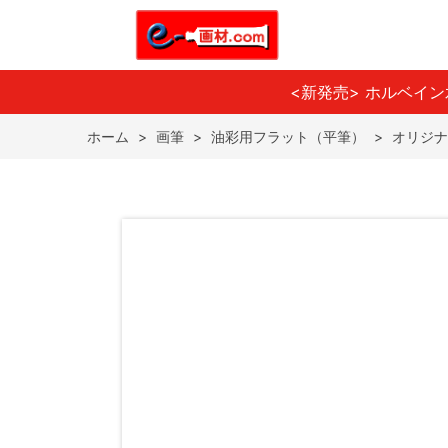
<新発売> ホルベイ
ホーム
>
画筆
>
油彩用フラット（平筆）
>
オリジナ