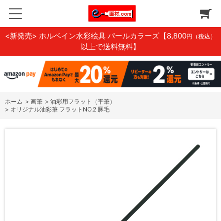
<新発売> ホルベイン水彩絵具 パールカラーズ
【8,800
円（税込）
以上で送料無料】
ホーム
>
画筆
>
油彩用フラット（平筆）
>
オリジナル油彩筆 フラットNO.2 豚毛