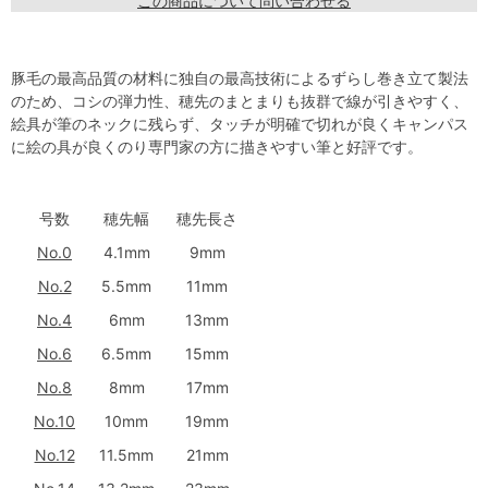
この商品について問い合わせる
豚毛の最高品質の材料に独自の最高技術によるずらし巻き立て製法
のため、コシの弾力性、穂先のまとまりも抜群で線が引きやすく、
絵具が筆のネックに残らず、タッチが明確で切れが良くキャンパス
に絵の具が良くのり専門家の方に描きやすい筆と好評です。
号数
穂先幅
穂先長さ
No.0
4.1mm
9mm
No.2
5.5mm
11mm
No.4
6mm
13mm
No.6
6.5mm
15mm
No.8
8mm
17mm
No.10
10mm
19mm
No.12
11.5mm
21mm