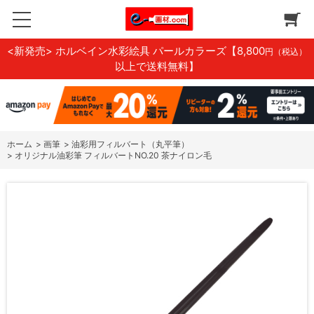
<新発売> ホルベイン水彩絵具 パールカラーズ
【8,800
円（税込）
以上で送料無料】
ホーム
>
画筆
>
油彩用フィルバート（丸平筆）
>
オリジナル油彩筆 フィルバートNO.20 茶ナイロン毛