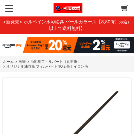
<新発売> ホルベイン水彩絵具 パールカラーズ
【8,800
円（税込）
以上で送料無料】
ホーム
>
画筆
>
油彩用フィルバート（丸平筆）
>
オリジナル油彩筆 フィルバートNO.2 茶ナイロン毛