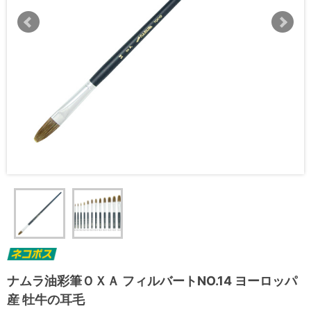
ナムラ油彩筆ＯＸＡ フィルバートNO.14 ヨーロッパ
産 牡牛の耳毛