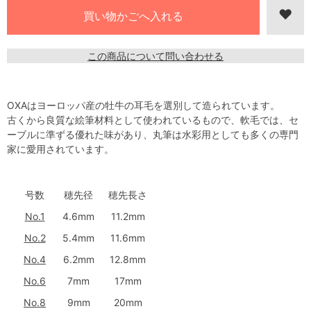
この商品について問い合わせる
OXAはヨーロッパ産の牡牛の耳毛を選別して造られています。
古くから良質な絵筆材料として使われているもので、軟毛では、セ
ーブルに準ずる優れた味があり、丸筆は水彩用としても多くの専門
家に愛用されています。
号数
穂先径
穂先長さ
No.1
4.6mm
11.2mm
No.2
5.4mm
11.6mm
No.4
6.2mm
12.8mm
No.6
7mm
17mm
No.8
9mm
20mm