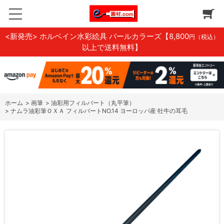
<新発売> ホルベイン水彩絵具 パールカラーズ
【8,800
円（税込）
以上で送料無料】
ホーム
>
画筆
>
油彩用フィルバート（丸平筆）
>
ナムラ油彩筆ＯＸＡ フィルバートNO.14 ヨーロッパ産 牡牛の耳毛