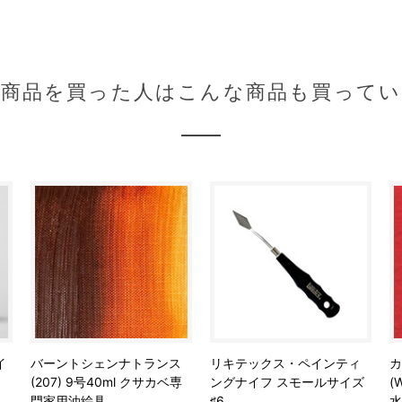
の商品を買った人はこんな商品も買ってい
イ
バーントシェンナトランス
リキテックス・ペインティ
カ
(207) 9号40ml クサカベ専
ングナイフ スモールサイズ
(
門家用油絵具
♯6
水