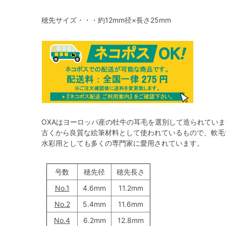
穂先サイズ・・・約12mm径×長さ25mm
OXAはヨーロッパ産の牡牛の耳毛を選別して造られていま
古くから良質な絵筆材料として使われているもので、軟毛
水彩用としても多くの専門家に愛用されています。
号数
穂先径
穂先長さ
No.1
4.6mm
11.2mm
No.2
5.4mm
11.6mm
No.4
6.2mm
12.8mm