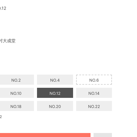
.12
村大成堂
NO.2
NO.4
NO.6
NO.10
NO.12
NO.14
NO.18
NO.20
NO.22
2