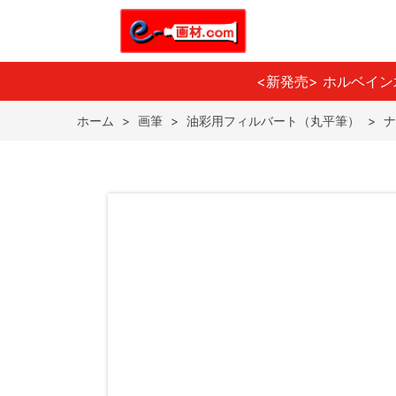
<新発売> ホルベイ
ホーム
>
画筆
>
油彩用フィルバート（丸平筆）
>
ナ