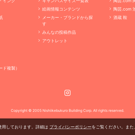
・インク
キャンバスサイズ一覧表
陶芸.com
絵画情報コンテンツ
陶芸.com
紙
メーカー・ブランドから探
酒蔵 鞍
す
みんなの投稿作品
アウトレット
ード複製）
Instagram
Copyright © 2005 Nishiikebukuro Building Corp. All rights reserved.
を使用しております。詳細は
プライバシーポリシー
をご覧ください。また