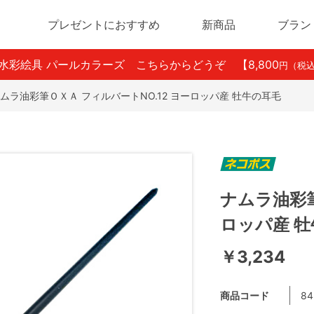
プレゼントにおすすめ
新商品
ブラン
ン水彩絵具 パールカラーズ こちらからどうぞ
【8,800
円（税
ムラ油彩筆ＯＸＡ フィルバートNO.12 ヨーロッパ産 牡牛の耳毛
ナムラ油彩筆
ロッパ産 
￥3,234
商品コード
84