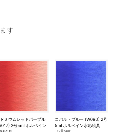
ます
ドミウムレッドパープル
コバルトブルー (W090) 2号
W017) 2号5ml ホルベイン
5ml ホルベイン水彩絵具
（2号5ml）
彩絵具