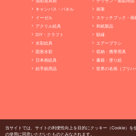
油彩道具類
デッサン・製図用品
キャンバス・パネル
画筆
イーゼル
スケッチブック・画
アクリル絵具
和紙製品
DIY・クラフト
額縁
水彩絵具
エアーブラシ
固形水彩
収納・携帯用具
日本画絵具
書籍・塗り絵
絵手紙用品
世界の名画（プリハ
当サイトでは、サイトの利便性向上を目的にクッキー（Cookie）
の使用に同意いただいたものとみなされます。