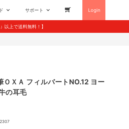
ド
サポート
Login
以上で送料無料！】
込）
ＯＸＡ フィルバートNO.12 ヨー
牡牛の耳毛
2307