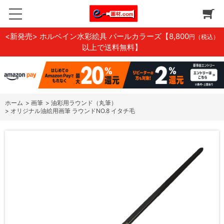
<新発売> ホルベイン水彩絵具 パールカラーズ
【8,800
円（税込）
以上で送料無料】
ホーム
>
画筆
>
油彩用ラウンド（丸筆）
>
オリジナル油絵用画筆 ラウンドNO.8 イタチ毛