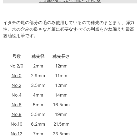
この商品について問い合わせる
イタチの尾の部分の毛のみ使用しているので穂先のまとまり、弾力
性、水の含みの良さなど筆に必要なすべての利点をかね備えた最高
級油絵用筆です。
号数
穂先径
穂先長さ
No.2/0
2mm
12mm
No.0
2.9mm
11mm
No.2
3.5mm
12mm
No.4
4mm
14mm
No.6
5mm
16.5mm
No.8
5.5mm
19mm
No.10
6.2mm
21.5mm
No.12
7mm
23.5mm