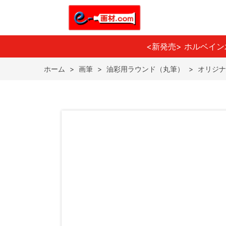
<新発売> ホルベイ
ホーム
>
画筆
>
油彩用ラウンド（丸筆）
>
オリジナ