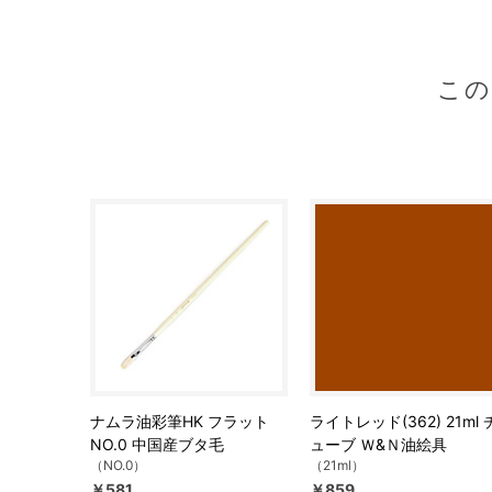
こ
ナムラ油彩筆HK フラット
ライトレッド(362) 21ml 
NO.0 中国産ブタ毛
ューブ Ｗ&Ｎ油絵具
（NO.0）
（21ml）
￥581
￥859