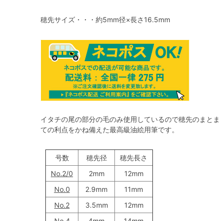
穂先サイズ・・・約5mm径×長さ16.5mm
イタチの尾の部分の毛のみ使用しているので穂先のまとま
ての利点をかね備えた最高級油絵用筆です。
号数
穂先径
穂先長さ
No.2/0
2mm
12mm
No.0
2.9mm
11mm
No.2
3.5mm
12mm
No.4
4mm
14mm