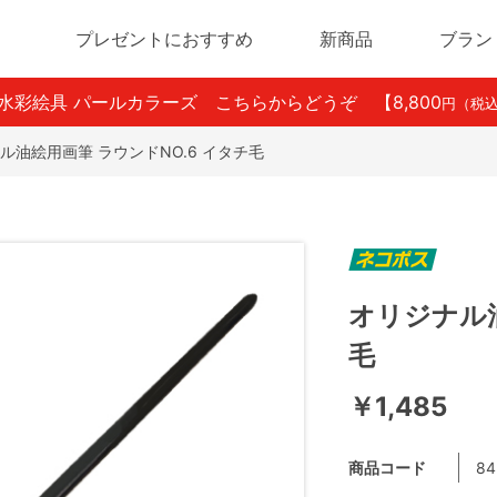
プレゼントにおすすめ
新商品
ブラン
ン水彩絵具 パールカラーズ こちらからどうぞ
【8,800
円（税
ル油絵用画筆 ラウンドNO.6 イタチ毛
オリジナル油
毛
￥1,485
商品コード
84