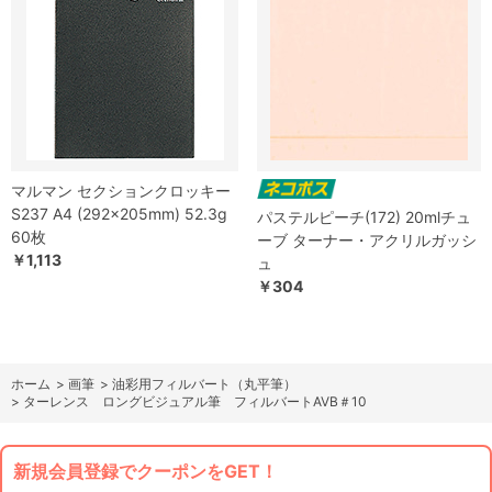
マルマン セクションクロッキー
S237 A4 (292×205mm) 52.3g
パステルピーチ(172) 20mlチュ
60枚
ーブ ターナー・アクリルガッシ
￥1,113
ュ
￥304
ホーム
>
画筆
>
油彩用フィルバート（丸平筆）
>
ターレンス ロングビジュアル筆 フィルバートAVB＃10
新規会員登録でクーポンをGET！