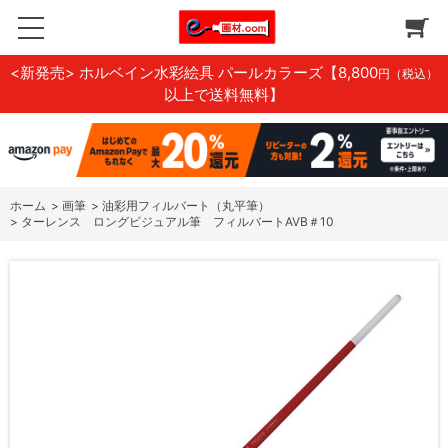
<新発売> ホルベイン水彩絵具 パールカラーズ
【8,800
円（税込）
以上で送料無料】
ホーム
>
画筆
>
油彩用フィルバート（丸平筆）
>
ターレンス ロングビジュアル筆 フィルバートAVB＃10