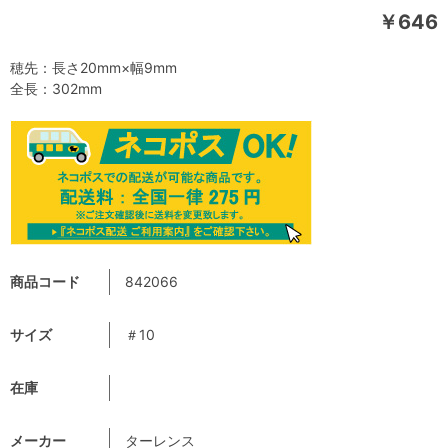
￥646
穂先：長さ20mm×幅9mm
全長：302mm
商品コード
842066
サイズ
＃10
在庫
メーカー
ターレンス