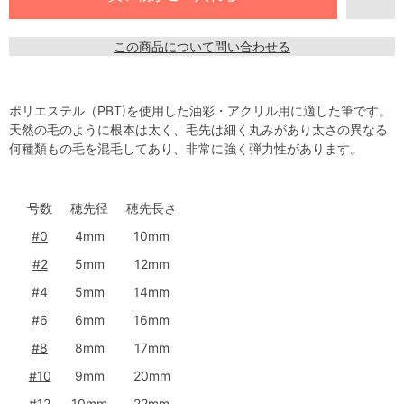
この商品について問い合わせる
ポリエステル（PBT)を使用した油彩・アクリル用に適した筆です。
天然の毛のように根本は太く、毛先は細く丸みがあり太さの異なる
何種類もの毛を混毛してあり、非常に強く弾力性があります。
号数
穂先径
穂先長さ
#0
4mm
10mm
#2
5mm
12mm
#4
5mm
14mm
#6
6mm
16mm
#8
8mm
17mm
#10
9mm
20mm
#12
10mm
22mm