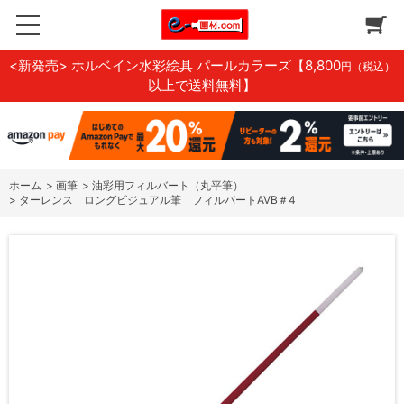
<新発売> ホルベイン水彩絵具 パールカラーズ
【8,800
円（税込）
以上で送料無料】
ホーム
>
画筆
>
油彩用フィルバート（丸平筆）
>
ターレンス ロングビジュアル筆 フィルバートAVB＃4