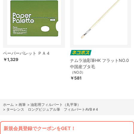
ペーパーパレット ＰＡ４
￥1,329
ナムラ油彩筆HK フラットNO.0
中国産ブタ毛
（NO.0）
￥581
ホーム
>
画筆
>
油彩用フィルバート（丸平筆）
>
ターレンス ロングビジュアル筆 フィルバートAVB＃4
新規会員登録でクーポンをGET！