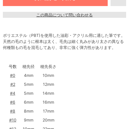
この商品について問い合わせる
ポリエステル（PBT)を使用した油彩・アクリル用に適した筆です。
天然の毛のように根本は太く、毛先は細く丸みがあり太さの異なる
何種類もの毛を混毛してあり、非常に強く弾力性があります。
号数
穂先径
穂先長さ
#0
4mm
10mm
#2
5mm
12mm
#4
5mm
14mm
#6
6mm
16mm
#8
8mm
17mm
#10
9mm
20mm
#12
10mm
22mm