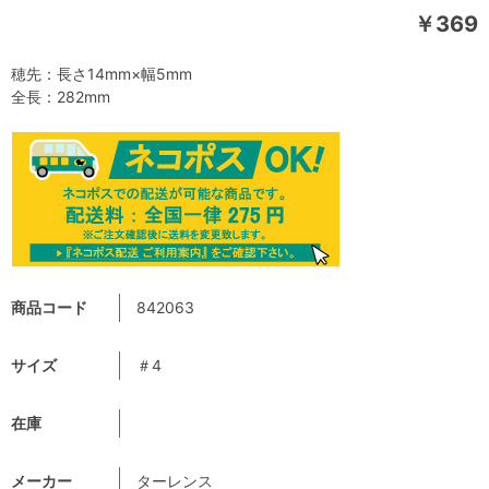
￥369
穂先：長さ14mm×幅5mm
全長：282mm
商品コード
842063
サイズ
＃4
在庫
メーカー
ターレンス