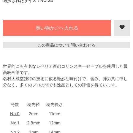
選択されたサイズ：NO.24
この商品について問い合わせる
世界的にも有名なシベリア産のコリンスキーセーブルを使用した最
高級画筆です。
名村大成堂独特の技術に依る微妙な味付けで、含み、弾力共に申し
分なく、多くのプロの間でも逸品としての評価を得ています。
号数
穂先径
穂先長さ
No.0
2mm
11mm
No.1
2.8mm
12mm
No.2
3mm
14mm