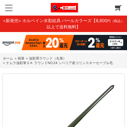
<新発売> ホルベイン水彩絵具 パールカラーズ
【8,800
円（税込）
以上で送料無料】
ホーム
>
画筆
>
油彩用ラウンド（丸筆）
>
ナムラ油彩筆ＳＫ ラウンドNO.24 シベリア産コリンスキーセーブル毛