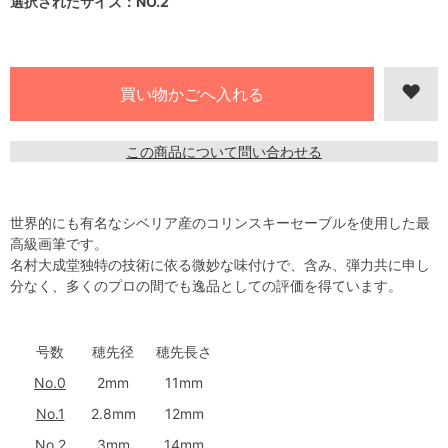
選択されたサイズ：NO.2
この商品について問い合わせる
世界的にも有名なシベリア産のコリンスキーセーブルを使用した最
高級画筆です。
名村大成堂独特の技術に依る微妙な味付けで、含み、弾力共に申し
分なく、多くのプロの間でも逸品としての評価を得ています。
号数
穂先径
穂先長さ
No.0
2mm
11mm
No.1
2.8mm
12mm
No.2
3mm
14mm