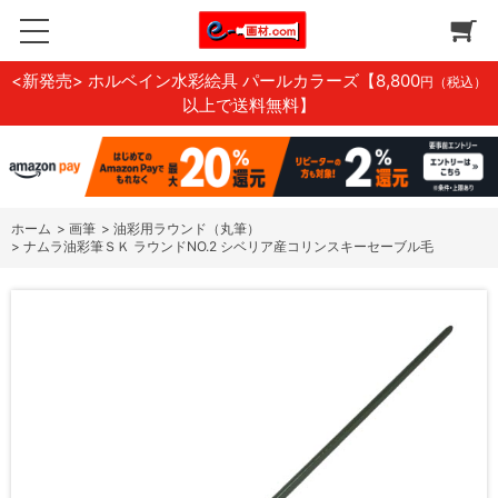
<新発売> ホルベイン水彩絵具 パールカラーズ
【8,800
円（税込）
以上で送料無料】
ホーム
>
画筆
>
油彩用ラウンド（丸筆）
>
ナムラ油彩筆ＳＫ ラウンドNO.2 シベリア産コリンスキーセーブル毛