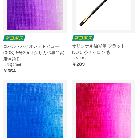
オリジナル油彩筆 フラット
コバルトバイオレットヒュー
NO.0 茶ナイロン毛
(003) 6号20ml クサカベ専門家
（NO.0）
用油絵具
￥289
（6号20ml）
￥554