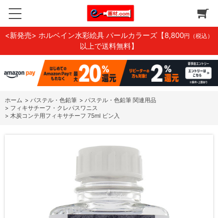
<新発売> ホルベイン水彩絵具 パールカラーズ
【8,800
円（税込）
以上で送料無料】
ホーム
>
パステル・色鉛筆
>
パステル・色鉛筆 関連用品
>
フィキサチーフ・クレパスワニス
>
木炭コンテ用フィキサチーフ 75ml ビン入