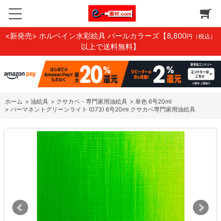
<新発売> ホルベイン水彩絵具 パールカラーズ
【8,800
円（税込）
以上で送料無料】
ホーム
>
油絵具
>
クサカベ・専門家用油絵具
>
単色 6号20ml
>
パーマネントグリーンライト (073) 6号20ml クサカベ専門家用油絵具