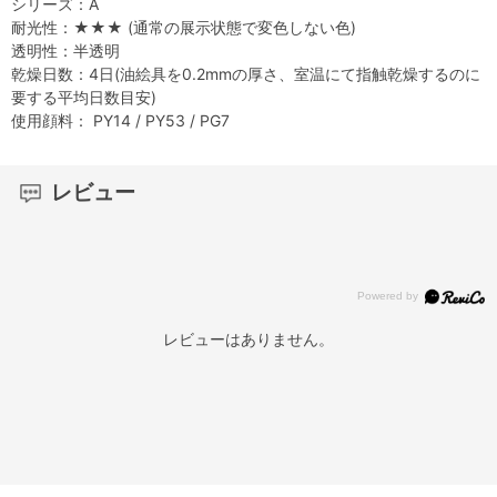
シリーズ：A
耐光性：★★★ (通常の展示状態で変色しない色)
透明性：半透明
乾燥日数：4日(油絵具を0.2mmの厚さ、室温にて指触乾燥するのに
要する平均日数目安)
使用顔料： PY14 / PY53 / PG7
レビュー
レビューはありません。