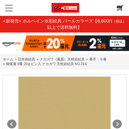
<新発売> ホルベイン水彩絵具 パールカラーズ
【8,800
円（税込）
以上で送料無料】
ホーム
>
日本画絵具
>
ナカガワ（鳳凰）天然岩絵具
>
番手：９番
>
柳葉裏 9番 20g ビン入 ナカガワ 天然岩絵具 NO.744