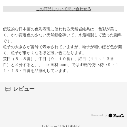
この商品について問い合わせる
伝統的な日本画の色彩表現に使われる天然岩絵具は、色彩が美し
く、かつ変退色の少ない天然鉱物砕いて、水簸精製して造った顔料
です。
粒子の大きさが番号で表示されていますが、粒子が粗いほど色が濃
く、粒子が細かくなるほど淡い色になります。
荒目（５～８番）、中目（９～１０番）、細目（１１～１３番＋
白）と区分すると、、「e-画材.com」では比較的使い易い９・１
１・１３・白番を品揃えしています。
レビュー
レビューはありません。