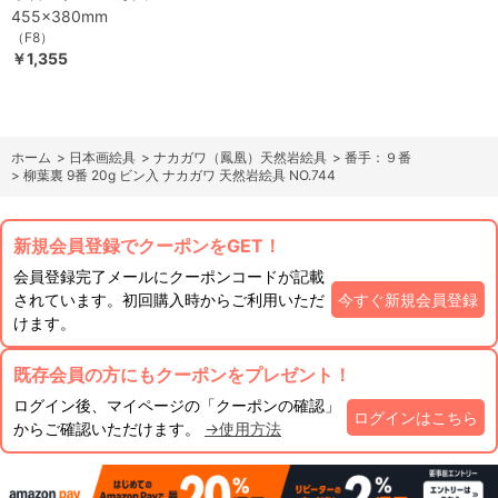
455×380mm
（F8）
￥1,355
ホーム
>
日本画絵具
>
ナカガワ（鳳凰）天然岩絵具
>
番手：９番
>
柳葉裏 9番 20g ビン入 ナカガワ 天然岩絵具 NO.744
新規会員登録でクーポンをGET！
会員登録完了メールにクーポンコードが記載
されています。初回購入時からご利用いただ
今すぐ新規会員登録
けます。
既存会員の方にもクーポンをプレゼント！
ログイン後、マイページの「クーポンの確認」
ログインはこちら
からご確認いただけます。
→使用方法