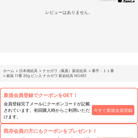
レビューはありません。
ホーム
>
日本画絵具
>
ナカガワ（鳳凰）新岩絵具
>
番手：１１番
>
銀鼠 11番 20g ビン入 ナカガワ 新岩絵具 NO.651
新規会員登録でクーポンをGET！
会員登録完了メールにクーポンコードが記載
されています。初回購入時からご利用いただ
今すぐ新規会員登録
けます。
既存会員の方にもクーポンをプレゼント！