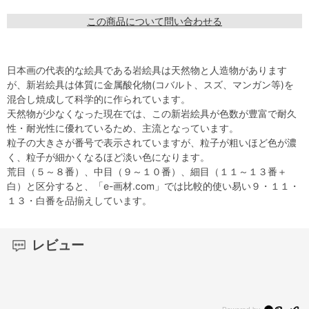
この商品について問い合わせる
日本画の代表的な絵具である岩絵具は天然物と人造物があります
が、新岩絵具は体質に金属酸化物(コバルト、スズ、マンガン等)を
混合し焼成して科学的に作られています。
天然物が少なくなった現在では、この新岩絵具が色数が豊富で耐久
性・耐光性に優れているため、主流となっています。
粒子の大きさが番号で表示されていますが、粒子が粗いほど色が濃
く、粒子が細かくなるほど淡い色になります。
荒目（５～８番）、中目（９～１０番）、細目（１１～１３番＋
白）と区分すると、「e-画材.com」では比較的使い易い９・１１・
１３・白番を品揃えしています。
レビュー