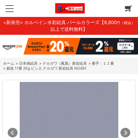
<新発売> ホルベイン水彩絵具 パールカラーズ
【8,800
円（税込）
以上で送料無料】
ホーム
>
日本画絵具
>
ナカガワ（鳳凰）新岩絵具
>
番手：１１番
>
銀鼠 11番 20g ビン入 ナカガワ 新岩絵具 NO.651