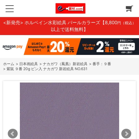
<新発売> ホルベイン水彩絵具 パールカラーズ
【8,800
円（税込）
以上で送料無料】
ホーム
>
日本画絵具
>
ナカガワ（鳳凰）新岩絵具
>
番手：９番
>
紫鼠 ９番 20g ビン入 ナカガワ 新岩絵具 NO.631