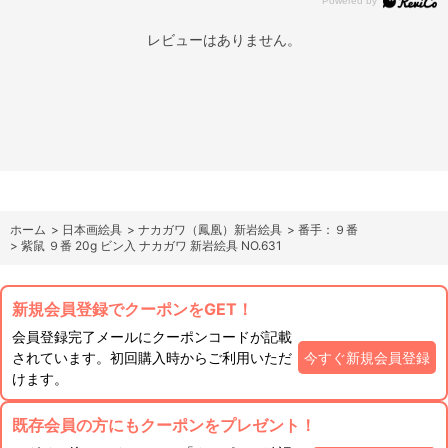
レビューはありません。
ホーム
>
日本画絵具
>
ナカガワ（鳳凰）新岩絵具
>
番手：９番
>
紫鼠 ９番 20g ビン入 ナカガワ 新岩絵具 NO.631
新規会員登録でクーポンをGET！
会員登録完了メールにクーポンコードが記載
されています。初回購入時からご利用いただ
今すぐ新規会員登録
けます。
既存会員の方にもクーポンをプレゼント！