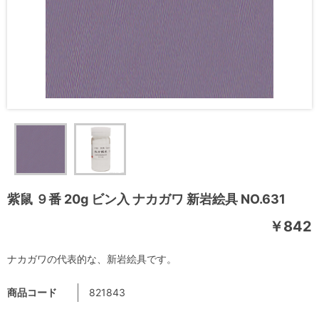
紫鼠 ９番 20g ビン入 ナカガワ 新岩絵具 NO.631
￥842
ナカガワの代表的な、新岩絵具です。
商品コード
821843