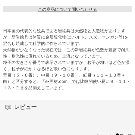
この商品について問い合わせる
日本画の代表的な絵具である岩絵具は天然物と人造物があります
が、新岩絵具は体質に金属酸化物(コバルト、スズ、マンガン等)を
混合し焼成して科学的に作られています。
天然物が少なくなった現在では、この新岩絵具が色数が豊富で耐久
性・耐光性に優れているため、主流となっています。
粒子の大きさが番号で表示されていますが、粒子が粗いほど色が濃
く、粒子が細かくなるほど淡い色になります。
荒目（５～８番）、中目（９～１０番）、細目（１１～１３番＋
白）と区分すると、「e-画材.com」では比較的使い易い９・１１・
１３・白番を品揃えしています。
レビュー