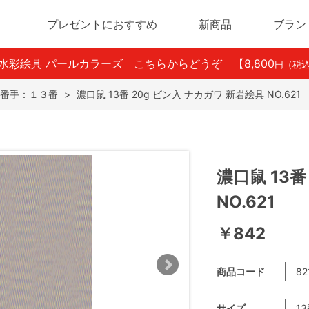
プレゼントにおすすめ
新商品
ブラン
ン水彩絵具 パールカラーズ こちらからどうぞ
【8,800
円（税
番手：１３番
>
濃口鼠 13番 20g ビン入 ナカガワ 新岩絵具 NO.621
濃口鼠 13番
NO.621
￥842
商品コード
82
サイズ
1