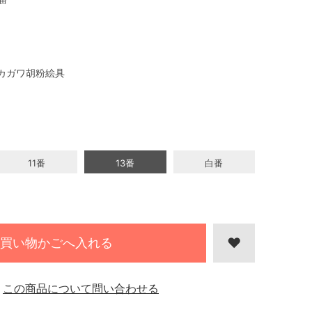
カガワ胡粉絵具
11番
13番
白番
買い物かごへ入れる
この商品について問い合わせる