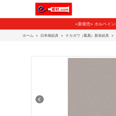
<新発売> ホルベイ
ホーム
>
日本画絵具
>
ナカガワ（鳳凰）新岩絵具
>