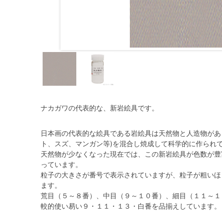
ナカガワの代表的な、新岩絵具です。
日本画の代表的な絵具である岩絵具は天然物と人造物があ
ト、スズ、マンガン等)を混合し焼成して科学的に作られ
天然物が少なくなった現在では、この新岩絵具が色数が豊
っています。
粒子の大きさが番号で表示されていますが、粒子が粗いほ
ます。
荒目（５～８番）、中目（９～１０番）、細目（１１～１３
較的使い易い９・１１・１３・白番を品揃えしています。