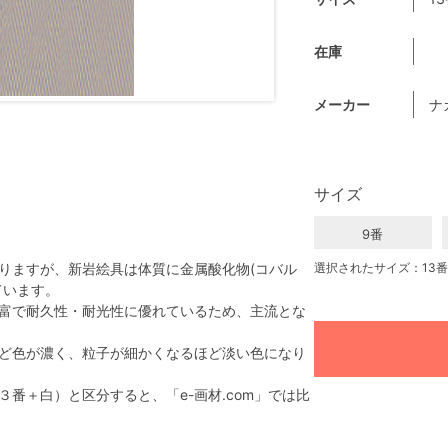
在庫
メーカー
ナ
サイズ
9番
りますが、新岩絵具は体質に金属酸化物(コバル
選択されたサイズ：13番
ています。
富で耐久性・耐光性に優れているため、主流とな
ど色が濃く、粒子が細かくなるほど淡い色になり
番＋白）と区分すると、「e-画材.com」では比