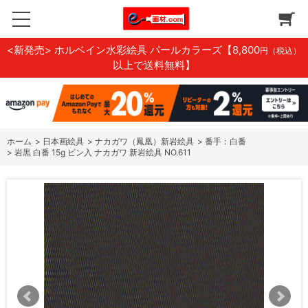
<新発売> ホルベイン水彩絵具 パールカラーズ
【8,800
円（税込）
以上で送料無料】
ホーム
>
日本画絵具
>
ナカガワ（鳳凰）新岩絵具
>
番手：白番
>
岩黒 白番 15g ビン入 ナカガワ 新岩絵具 NO.611