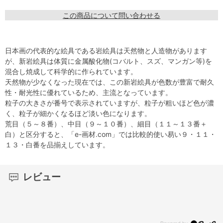
この商品について問い合わせる
日本画の代表的な絵具である岩絵具は天然物と人造物があります
が、新岩絵具は体質に金属酸化物(コバルト、スズ、マンガン等)を
混合し焼成して科学的に作られています。
天然物が少なくなった現在では、この新岩絵具が色数が豊富で耐久
性・耐光性に優れているため、主流となっています。
粒子の大きさが番号で表示されていますが、粒子が粗いほど色が濃
く、粒子が細かくなるほど淡い色になります。
荒目（５～８番）、中目（９～１０番）、細目（１１～１３番＋
白）と区分すると、「e-画材.com」では比較的使い易い９・１１・
１３・白番を品揃えしています。
レビュー