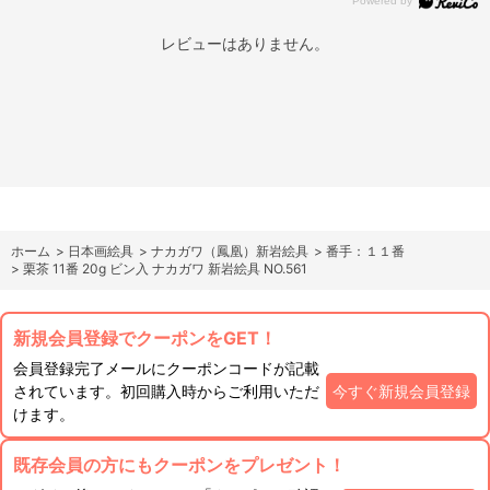
レビューはありません。
ホーム
>
日本画絵具
>
ナカガワ（鳳凰）新岩絵具
>
番手：１１番
>
栗茶 11番 20g ビン入 ナカガワ 新岩絵具 NO.561
新規会員登録でクーポンをGET！
会員登録完了メールにクーポンコードが記載
されています。初回購入時からご利用いただ
今すぐ新規会員登録
けます。
既存会員の方にもクーポンをプレゼント！