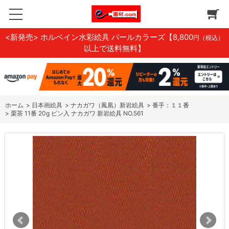
<新発売> ホルベイン水彩絵具 パールカラーズ
【8,800
円（税込）
以上で送料無料】
ホーム
>
日本画絵具
>
ナカガワ（鳳凰）新岩絵具
>
番手：１１番
>
栗茶 11番 20g ビン入 ナカガワ 新岩絵具 NO.561