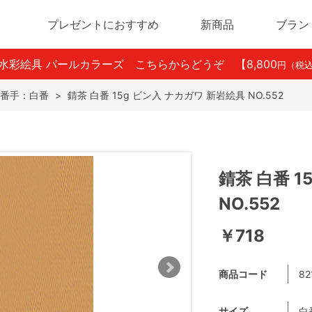
プレゼントにおすすめ
新商品
ブラン
ン水彩絵具 パールカラーズ こちらからどうぞ
【8,800
円（税
番手：白番
>
錆茶 白番 15g ビン入 ナカガワ 新岩絵具 NO.552
錆茶 白番 1
NO.552
￥718
商品コード
82
サイズ
白