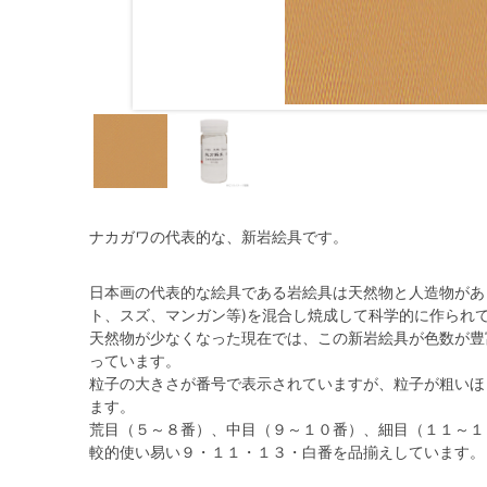
ナカガワの代表的な、新岩絵具です。
日本画の代表的な絵具である岩絵具は天然物と人造物があ
ト、スズ、マンガン等)を混合し焼成して科学的に作られ
天然物が少なくなった現在では、この新岩絵具が色数が豊
っています。
粒子の大きさが番号で表示されていますが、粒子が粗いほ
ます。
荒目（５～８番）、中目（９～１０番）、細目（１１～１３
較的使い易い９・１１・１３・白番を品揃えしています。