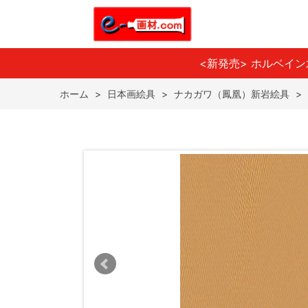
<新発売> ホルベイ
ホーム
>
日本画絵具
>
ナカガワ（鳳凰）新岩絵具
>