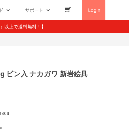
ド
サポート
Login
以上で送料無料！】
込）
5g ビン入 ナカガワ 新岩絵具
1806
番