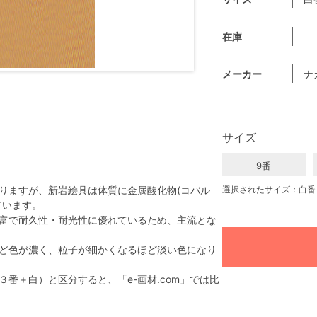
在庫
メーカー
ナ
サイズ
9番
りますが、新岩絵具は体質に金属酸化物(コバル
選択されたサイズ：白番
ています。
富で耐久性・耐光性に優れているため、主流とな
ど色が濃く、粒子が細かくなるほど淡い色になり
番＋白）と区分すると、「e-画材.com」では比