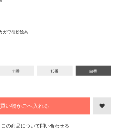
カガワ胡粉絵具
11番
13番
白番
買い物かごへ入れる
この商品について問い合わせる