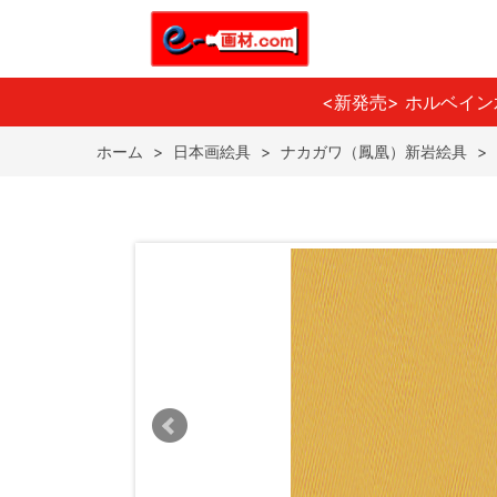
<新発売> ホルベイ
ホーム
>
日本画絵具
>
ナカガワ（鳳凰）新岩絵具
>