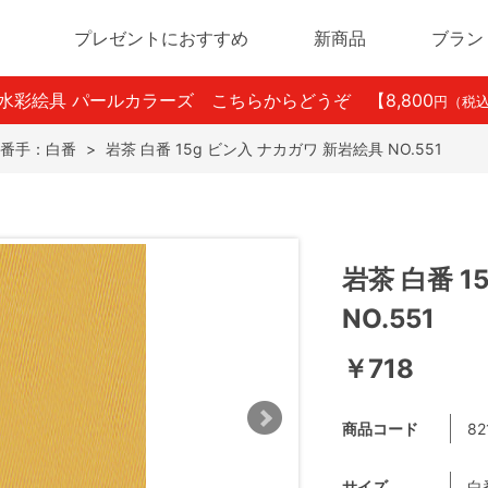
プレゼントにおすすめ
新商品
ブラン
ン水彩絵具 パールカラーズ こちらからどうぞ
【8,800
円（税
番手：白番
>
岩茶 白番 15g ビン入 ナカガワ 新岩絵具 NO.551
岩茶 白番 1
NO.551
￥718
商品コード
82
サイズ
白