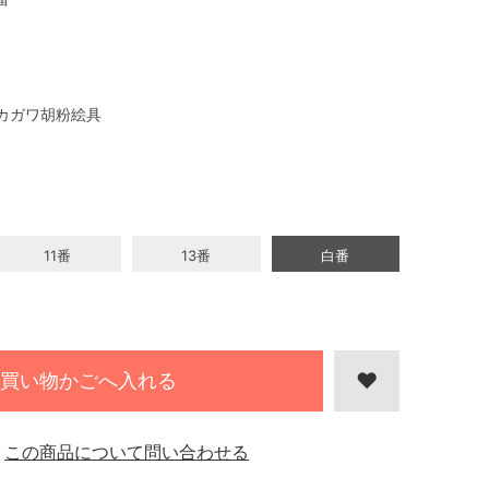
カガワ胡粉絵具
11番
13番
白番
買い物かごへ入れる
この商品について問い合わせる