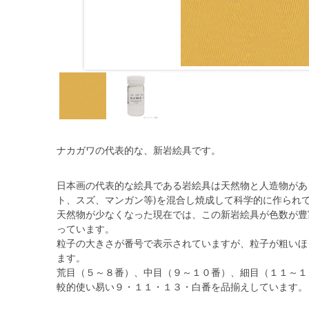
ナカガワの代表的な、新岩絵具です。
日本画の代表的な絵具である岩絵具は天然物と人造物があ
ト、スズ、マンガン等)を混合し焼成して科学的に作られ
天然物が少なくなった現在では、この新岩絵具が色数が豊
っています。
粒子の大きさが番号で表示されていますが、粒子が粗いほ
ます。
荒目（５～８番）、中目（９～１０番）、細目（１１～１３
較的使い易い９・１１・１３・白番を品揃えしています。