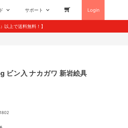
ド
サポート
Login
以上で送料無料！】
込）
5g ビン入 ナカガワ 新岩絵具
1802
番