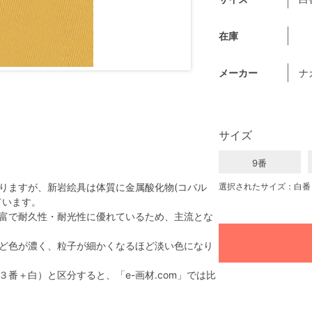
在庫
メーカー
ナ
サイズ
9番
りますが、新岩絵具は体質に金属酸化物(コバル
選択されたサイズ：白番
ています。
富で耐久性・耐光性に優れているため、主流とな
ど色が濃く、粒子が細かくなるほど淡い色になり
番＋白）と区分すると、「e-画材.com」では比