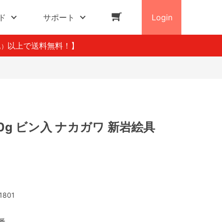
ド
サポート
Login
以上で送料無料！】
込）
20g ビン入 ナカガワ 新岩絵具
1801
3番