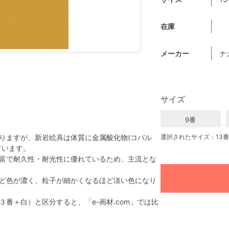
在庫
メーカー
ナ
サイズ
9番
りますが、新岩絵具は体質に金属酸化物(コバル
選択されたサイズ：13番
ています。
富で耐久性・耐光性に優れているため、主流とな
ど色が濃く、粒子が細かくなるほど淡い色になり
番＋白）と区分すると、「e-画材.com」では比