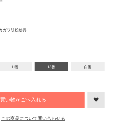
カガワ胡粉絵具
11番
13番
白番
買い物かごへ入れる
この商品について問い合わせる