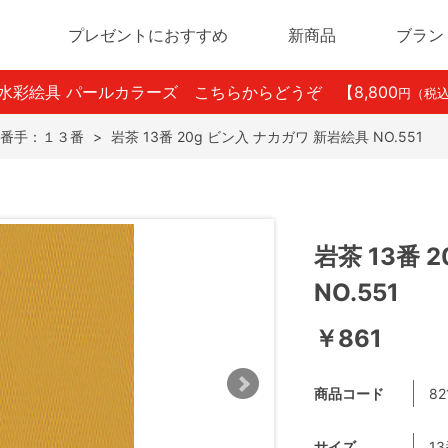
プレゼントにおすすめ
新商品
ブラン
ン水彩絵具 パールカラーズ こちらからどうぞ
【8,800
円（税
番手：１３番
>
岩茶 13番 20g ビン入 ナカガワ 新岩絵具 NO.551
岩茶 13番 
NO.551
￥861
商品コード
82
サイズ
1