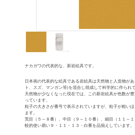
ナカガワの代表的な、新岩絵具です。
日本画の代表的な絵具である岩絵具は天然物と人造物があ
ト、スズ、マンガン等)を混合し焼成して科学的に作られ
天然物が少なくなった現在では、この新岩絵具が色数が豊
っています。
粒子の大きさが番号で表示されていますが、粒子が粗いほ
ます。
荒目（５～８番）、中目（９～１０番）、細目（１１～１３
較的使い易い９・１１・１３・白番を品揃えしています。