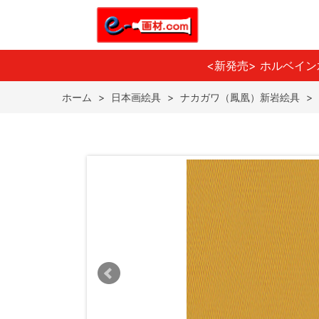
<新発売> ホルベイ
ホーム
>
日本画絵具
>
ナカガワ（鳳凰）新岩絵具
>