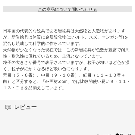
この商品について問い合わせる
日本画の代表的な絵具である岩絵具は天然物と人造物があります
が、新岩絵具は体質に金属酸化物(コバルト、スズ、マンガン等)を
混合し焼成して科学的に作られています。
天然物が少なくなった現在では、この新岩絵具が色数が豊富で耐久
性・耐光性に優れているため、主流となっています。
粒子の大きさが番号で表示されていますが、粒子が粗いほど色が濃
く、粒子が細かくなるほど淡い色になります。
荒目（５～８番）、中目（９～１０番）、細目（１１～１３番＋
白）と区分すると、「e-画材.com」では比較的使い易い９・１１・
１３・白番を品揃えしています。
レビュー