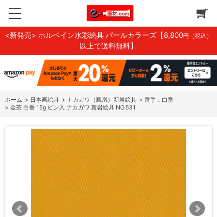
<新発売> ホルベイン水彩絵具 パールカラーズ
【8,800
円（税込）
以上で送料無料】
ホーム
>
日本画絵具
>
ナカガワ（鳳凰）新岩絵具
>
番手：白番
>
金茶 白番 15g ビン入 ナカガワ 新岩絵具 NO.531