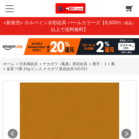
<新発売> ホルベイン水彩絵具 パールカラーズ
【8,800
円（税込）
以上で送料無料】
ホーム
>
日本画絵具
>
ナカガワ（鳳凰）新岩絵具
>
番手：１１番
>
金茶 11番 20g ビン入 ナカガワ 新岩絵具 NO.531