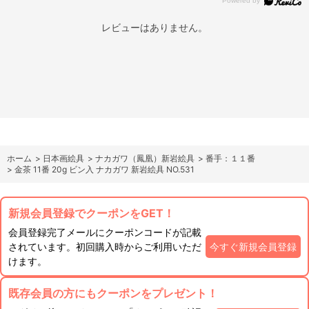
レビューはありません。
ホーム
>
日本画絵具
>
ナカガワ（鳳凰）新岩絵具
>
番手：１１番
>
金茶 11番 20g ビン入 ナカガワ 新岩絵具 NO.531
新規会員登録でクーポンをGET！
会員登録完了メールにクーポンコードが記載
されています。初回購入時からご利用いただ
今すぐ新規会員登録
けます。
既存会員の方にもクーポンをプレゼント！