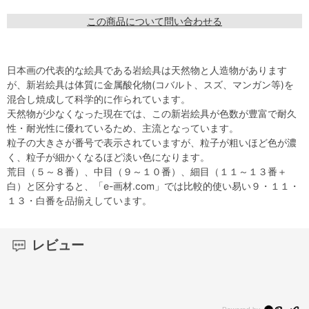
この商品について問い合わせる
日本画の代表的な絵具である岩絵具は天然物と人造物があります
が、新岩絵具は体質に金属酸化物(コバルト、スズ、マンガン等)を
混合し焼成して科学的に作られています。
天然物が少なくなった現在では、この新岩絵具が色数が豊富で耐久
性・耐光性に優れているため、主流となっています。
粒子の大きさが番号で表示されていますが、粒子が粗いほど色が濃
く、粒子が細かくなるほど淡い色になります。
荒目（５～８番）、中目（９～１０番）、細目（１１～１３番＋
白）と区分すると、「e-画材.com」では比較的使い易い９・１１・
１３・白番を品揃えしています。
レビュー