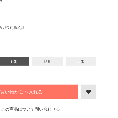
カガワ胡粉絵具
11番
13番
白番
買い物かごへ入れる
この商品について問い合わせる