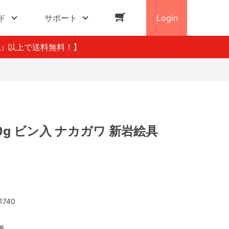
ド
サポート
Login
以上で送料無料！】
込）
20g ビン入 ナカガワ 新岩絵具
1740
番