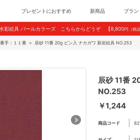
プレゼントにおすすめ
新商品
ブラン
ン水彩絵具 パールカラーズ こちらからどうぞ
【8,800
円（税
番手：１１番
>
辰砂 11番 20g ビン入 ナカガワ 新岩絵具 NO.253
辰砂 11番 
NO.253
￥1,244
商品コード
82
サイズ
11