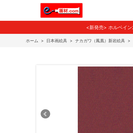
<新発売> ホルベイ
ホーム
>
日本画絵具
>
ナカガワ（鳳凰）新岩絵具
>