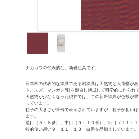
ナカガワの代表的な、新岩絵具です。
日本画の代表的な絵具である岩絵具は天然物と人造物があ
ト、スズ、マンガン等)を混合し焼成して科学的に作られ
天然物が少なくなった現在では、この新岩絵具が色数が豊
っています。
粒子の大きさが番号で表示されていますが、粒子が粗いほ
ます。
荒目（５～８番）、中目（９～１０番）、細目（１１～１３
較的使い易い９・１１・１３・白番を品揃えしています。