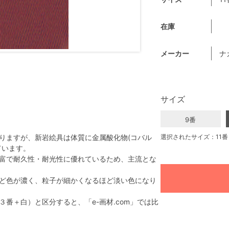
在庫
メーカー
ナ
サイズ
9番
りますが、新岩絵具は体質に金属酸化物(コバル
選択されたサイズ：11番
ています。
富で耐久性・耐光性に優れているため、主流とな
ど色が濃く、粒子が細かくなるほど淡い色になり
番＋白）と区分すると、「e-画材.com」では比