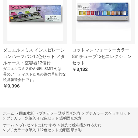
ダニエルスミス インスピレーシ
コットマン ウォーターカラー
ョンハーフパン12色セット メタ
8mlチューブ12色コレクション
ルケース・空容器12個付
セット
ダニエルスミス(DANIEL SMITH)は世
￥3,132
界のアーティストたちの為の革新的な
絵具製造会社です。
￥9,396
ホーム
>
固形水彩
>
プチカラー 透明固形水彩
>
プチカラー スケッチセット
>
プチカラー水筆入り12色セット 透明固形水彩
ホーム
>
プレゼントにおすすめ
>
旅先で絵を描かれる方に
>
プチカラー水筆入り12色セット 透明固形水彩