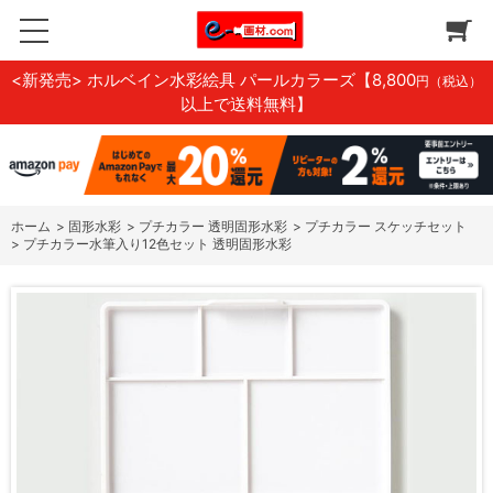
<新発売> ホルベイン水彩絵具 パールカラーズ
【8,800
円（税込）
以上で送料無料】
ホーム
>
固形水彩
>
プチカラー 透明固形水彩
>
プチカラー スケッチセット
>
プチカラー水筆入り12色セット 透明固形水彩