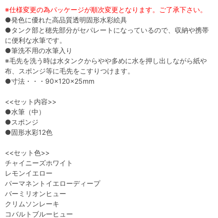
※仕様変更の為パッケージが順次変更となります。ご了承下さい。
●発色に優れた高品質透明固形水彩絵具
●タンク部と穂先部分がセパレートになっているので、収納や携帯
に便利な水筆です。
●筆洗不用の水筆入り
※毛先を洗う時は水タンクからやや多めに水を押し出しながら紙や
布、スポンジ等に毛先をこすりつけます。
●寸法・・・90×120×25mm
<<セット内容>>
●水筆（中）
●スポンジ
●固形水彩12色
<<セット色>>
チャイニーズホワイト
レモンイエロー
パーマネントイエローディープ
バーミリオンヒュー
クリムソンレーキ
コバルトブルーヒュー