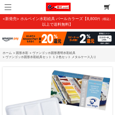
<新発売> ホルベイン水彩絵具 パールカラーズ
【8,800
円（税込）
以上で送料無料】
ホーム
>
固形水彩
>
ヴァンゴッホ固形透明水彩絵具
>
ヴァンゴッホ固形水彩絵具セット １２色セット メタルケース入り