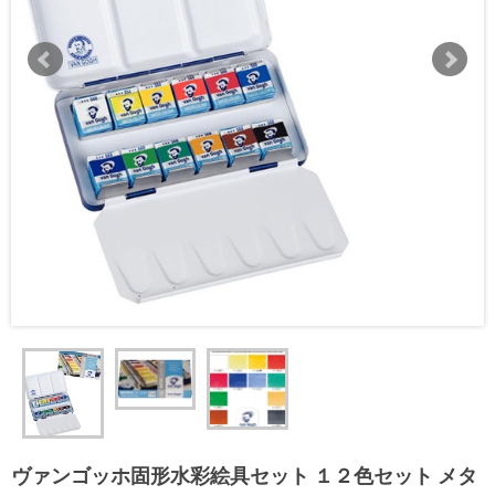
ヴァンゴッホ固形水彩絵具セット １２色セット メタ