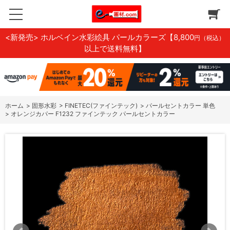
<新発売> ホルベイン水彩絵具 パールカラーズ
【8,800
円（税込）
以上で送料無料】
ホーム
>
固形水彩
>
FINETEC(ファインテック)
>
パールセントカラー 単色
>
オレンジカパー F1232 ファインテック パールセントカラー