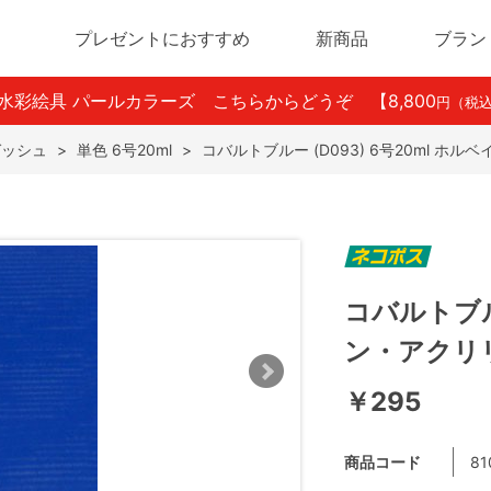
プレゼントにおすすめ
新商品
ブラン
ン水彩絵具 パールカラーズ こちらからどうぞ
【8,800
円（税
ガッシュ
>
単色 6号20ml
>
コバルトブルー (D093) 6号20ml ホ
コバルトブルー
ン・アクリ
￥295
商品コード
81