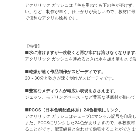
アクリリック ガッシュは「色を重ねても下の色が溶けず
い」など、制作が早く、仕上がりが美しいので、教材に最
で便利なアクリル絵具です。
【特徴】
■水に溶けますが一度乾くと再び水には溶けなくなります
アクリリック ガッシュを薄めるときは水を加え筆も水で
■乾燥が速く作品制作がスピーディです。
20～30分と乾きが速く制作がスピーディです。
■豊富なメディウムが幅広い表現をささえます。
ジェッソ、モデリングペーストなど豊富な基底材が揃って
■PCCS（日本色研配色体系）24色相環にリンク。
アクリリック ガッシュはチューブにマンセル記号を印刷
また、PCCSにリンクした24色がありますので、学校教
ることができ、配置練習と合わせて勉強することができま