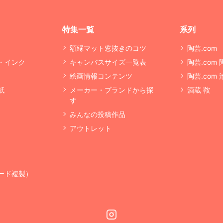
特集一覧
系列
額縁マット窓抜きのコツ
陶芸.com
・インク
キャンバスサイズ一覧表
陶芸.com
絵画情報コンテンツ
陶芸.com
紙
メーカー・ブランドから探
酒蔵 鞍
す
みんなの投稿作品
アウトレット
ード複製）
Instagram