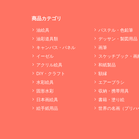
商品カテゴリ
油絵具
パステル・色鉛筆
油彩道具類
デッサン・製図用品
キャンバス・パネル
画筆
イーゼル
スケッチブック・画
アクリル絵具
和紙製品
DIY・クラフト
額縁
水彩絵具
エアーブラシ
固形水彩
収納・携帯用具
日本画絵具
書籍・塗り絵
絵手紙用品
世界の名画（プリハ