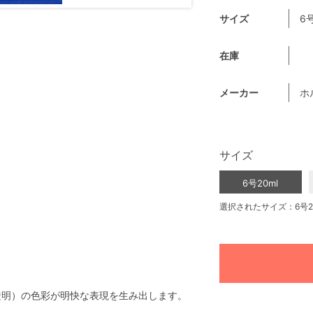
サイズ
6号
在庫
メーカー
ホ
サイズ
6号20ml
選択されたサイズ：6号2
透明）の色彩が明快な表現を生み出します。