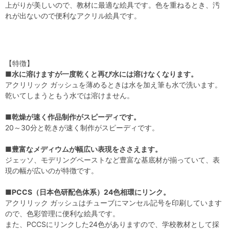
上がりが美しいので、教材に最適な絵具です。色を重ねるとき、汚
れが出ないので便利なアクリル絵具です。
【特徴】
■水に溶けますが一度乾くと再び水には溶けなくなります。
アクリリック ガッシュを薄めるときは水を加え筆も水で洗います。
乾いてしまうともう水では溶けません。
■乾燥が速く作品制作がスピーディです。
20～30分と乾きが速く制作がスピーディです。
■豊富なメディウムが幅広い表現をささえます。
ジェッソ、モデリングペーストなど豊富な基底材が揃っていて、表
現の幅が広いのが特徴です。
■PCCS（日本色研配色体系）24色相環にリンク。
アクリリック ガッシュはチューブにマンセル記号を印刷しています
ので、色彩管理に便利な絵具です。
また、PCCSにリンクした24色がありますので、学校教材として採