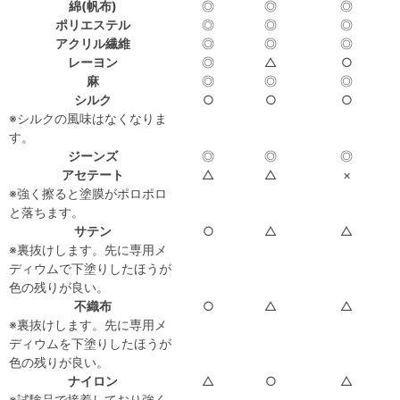
綿(帆布)
◎
◎
◎
ポリエステル
◎
◎
◎
アクリル繊維
◎
◎
◎
レーヨン
◎
△
○
麻
◎
◎
◎
シルク
○
○
○
※シルクの風味はなくなりま
す。
ジーンズ
◎
◎
◎
アセテート
△
△
×
※強く擦ると塗膜がポロポロ
と落ちます。
サテン
○
△
△
※裏抜けします。先に専用メ
ディウムで下塗りしたほうが
色の残りが良い。
不織布
○
△
△
※裏抜けします。先に専用メ
ディウムを下塗りしたほうが
色の残りが良い。
ナイロン
△
○
△
※試験品で接着しており強く