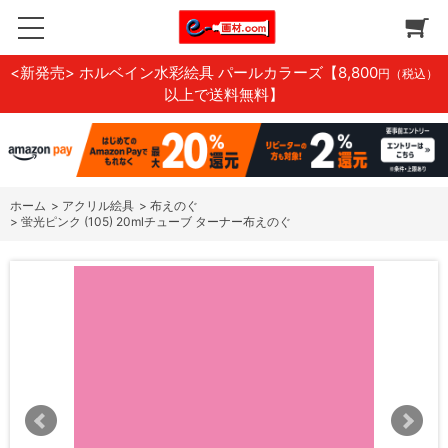
<新発売> ホルベイン水彩絵具 パールカラーズ
【8,800
円（税込）
以上で送料無料】
ホーム
>
アクリル絵具
>
布えのぐ
>
蛍光ピンク (105) 20mlチューブ ターナー布えのぐ