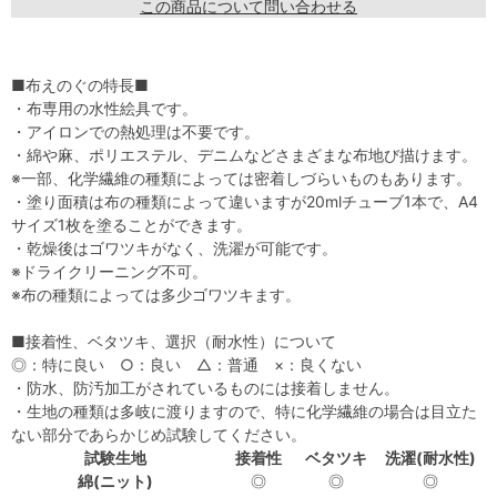
この商品について問い合わせる
■布えのぐの特長■
・布専用の水性絵具です。
・アイロンでの熱処理は不要です。
・綿や麻、ポリエステル、デニムなどさまざまな布地び描けます。
※一部、化学繊維の種類によっては密着しづらいものもあります。
・塗り面積は布の種類によって違いますが20mlチューブ1本で、A4
サイズ1枚を塗ることができます。
・乾燥後はゴワツキがなく、洗濯が可能です。
※ドライクリーニング不可。
※布の種類によっては多少ゴワツキます。
■接着性、ベタツキ、選択（耐水性）について
◎：特に良い ○：良い △：普通 ×：良くない
・防水、防汚加工がされているものには接着しません。
・生地の種類は多岐に渡りますので、特に化学繊維の場合は目立た
ない部分であらかじめ試験してください。
試験生地
接着性
ベタツキ
洗濯(耐水性)
綿(ニット)
◎
◎
◎