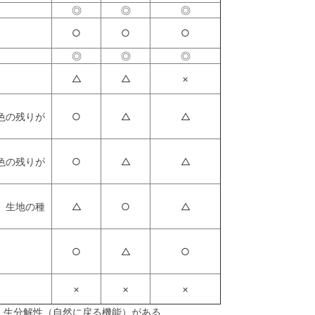
◎
◎
◎
○
○
○
◎
◎
◎
△
△
×
色の残りが
○
△
△
色の残りが
○
△
△
、生地の種
△
○
△
○
△
○
×
×
×
、生分解性（自然に戻る機能）がある