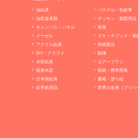
油絵具
パステル・色鉛筆
油彩道具類
デッサン・製図用品
キャンバス・パネル
画筆
イーゼル
スケッチブック・画
アクリル絵具
和紙製品
DIY・クラフト
額縁
水彩絵具
エアーブラシ
固形水彩
収納・携帯用具
日本画絵具
書籍・塗り絵
絵手紙用品
世界の名画（プリハ