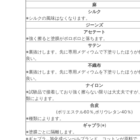
麻
シルク
※シルクの風味はなくなります。
ジーンズ
アセテート
※強く擦ると塗膜がポロポロと落ちます。
サテン
※裏抜けします。先に専用メディウムで下塗りしたほうが
良い。
不織布
※裏抜けします。先に専用メディウムを下塗りしたほうが
良い。
ナイロン
※試験品で接着しており強く擦らない限りは大丈夫ですが
類によります。
合皮
(ポリエステル60％,ポリウレタン40％)
※種類によります。
ギャブラ
(※)
※塗膜ごとに隔離します。
※ギャブラ…旭化成ペンぺルブランド コットンが原料で