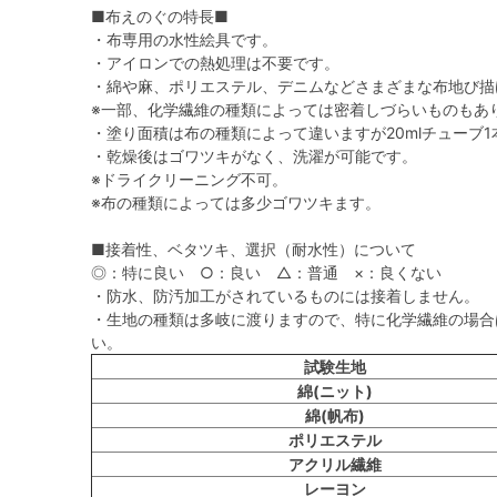
■布えのぐの特長■
・布専用の水性絵具です。
・アイロンでの熱処理は不要です。
・綿や麻、ポリエステル、デニムなどさまざまな布地び描
※一部、化学繊維の種類によっては密着しづらいものもあ
・塗り面積は布の種類によって違いますが20mlチューブ1
・乾燥後はゴワツキがなく、洗濯が可能です。
※ドライクリーニング不可。
※布の種類によっては多少ゴワツキます。
■接着性、ベタツキ、選択（耐水性）について
◎：特に良い ○：良い △：普通 ×：良くない
・防水、防汚加工がされているものには接着しません。
・生地の種類は多岐に渡りますので、特に化学繊維の場合
い。
試験生地
綿(ニット)
綿(帆布)
ポリエステル
アクリル繊維
レーヨン