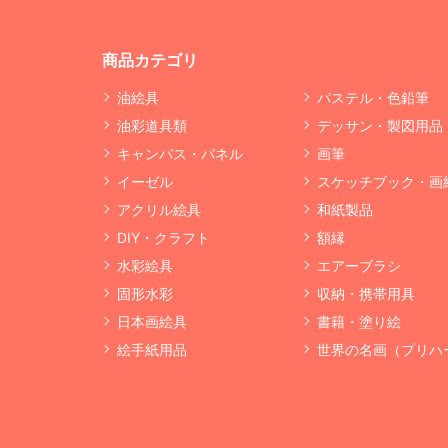
商品カテゴリ
油絵具
パステル・色鉛筆
油彩道具類
デッサン・製図用品
キャンバス・パネル
画筆
イーゼル
スケッチブック・画
アクリル絵具
和紙製品
DIY・クラフト
額縁
水彩絵具
エアーブラシ
固形水彩
収納・携帯用具
日本画絵具
書籍・塗り絵
絵手紙用品
世界の名画（プリハ