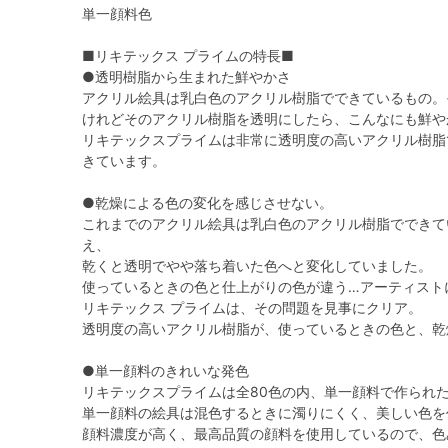
単一顔料色
■リキテックス プライムの特長■
●透明樹脂から生まれた鮮やかさ
アクリル絵具は乳白色のアクリル樹脂でできているもの。
けれどそのアクリル樹脂を透明にしたら、こんなにも鮮や
リキテックスプライムは非常に透明度の高いアクリル樹脂
きています。
●乾燥による色の変化を感じさせない。
これまでのアクリル絵具は乳白色のアクリル樹脂でできて
え、
乾くと透明でやや落ち着いた色へと変化していました。
使っているときの色と仕上がりの色が違う…アーティスト
リキテックス プライムは、その問題を見事にクリア。
透明度の高いアクリル樹脂が、使っているときの色と、乾
●単一顔料のきれいな発色
リキテックスプライムは全80色の内、単一顔料で作られた
単一顔料の絵具は混色するときに濁りにくく、美しい色を
顔料濃度が高く、最高品質の顔料を使用しているので、色