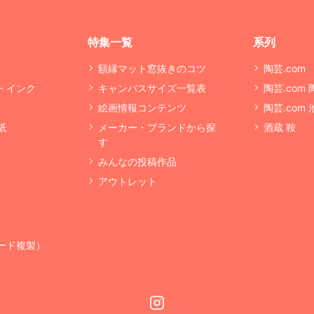
特集一覧
系列
額縁マット窓抜きのコツ
陶芸.com
・インク
キャンバスサイズ一覧表
陶芸.com
絵画情報コンテンツ
陶芸.com
紙
メーカー・ブランドから探
酒蔵 鞍
す
みんなの投稿作品
アウトレット
ード複製）
Instagram