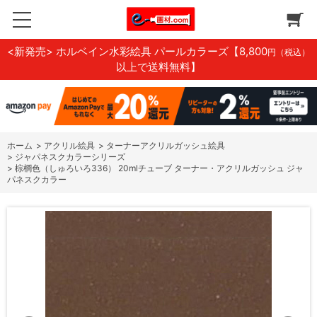
<新発売> ホルベイン水彩絵具 パールカラーズ
【8,800
円（税込）
以上で送料無料】
ホーム
>
アクリル絵具
>
ターナーアクリルガッシュ絵具
>
ジャパネスクカラーシリーズ
>
棕櫚色（しゅろいろ336） 20mlチューブ ターナー・アクリルガッシュ ジャ
パネスクカラー