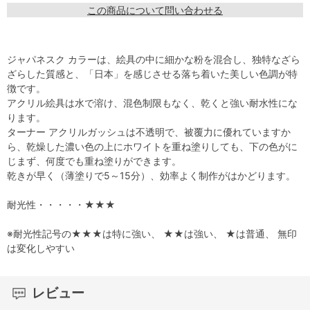
この商品について問い合わせる
ジャパネスク カラーは、絵具の中に細かな粉を混合し、独特なざら
ざらした質感と、「日本」を感じさせる落ち着いた美しい色調が特
徴です。
アクリル絵具は水で溶け、混色制限もなく、乾くと強い耐水性にな
ります。
ターナー アクリルガッシュは不透明で、被覆力に優れていますか
ら、乾燥した濃い色の上にホワイトを重ね塗りしても、下の色がに
じまず、何度でも重ね塗りができます。
乾きが早く（薄塗りで5～15分）、効率よく制作がはかどります。
耐光性・・・・・★★★
※耐光性記号の★★★は特に強い、 ★★は強い、 ★は普通、 無印
は変化しやすい
レビュー