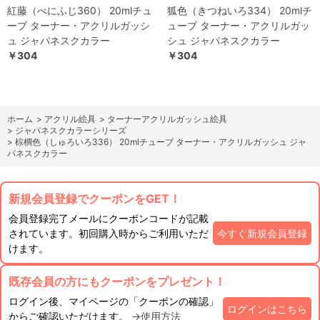
紅藤（べにふじ360） 20mlチュ
狐色（きつねいろ334） 20mlチ
ーブ ターナー・アクリルガッシ
ューブ ターナー・アクリルガッ
ュ ジャパネスクカラー
シュ ジャパネスクカラー
￥304
￥304
ホーム
>
アクリル絵具
>
ターナーアクリルガッシュ絵具
>
ジャパネスクカラーシリーズ
>
棕櫚色（しゅろいろ336） 20mlチューブ ターナー・アクリルガッシュ ジャ
パネスクカラー
新規会員登録でクーポンをGET！
会員登録完了メールにクーポンコードが記載
されています。初回購入時からご利用いただ
今すぐ新規会員登録
けます。
既存会員の方にもクーポンをプレゼント！
ログイン後、マイページの「クーポンの確認」
ログインはこちら
からご確認いただけます。
→使用方法